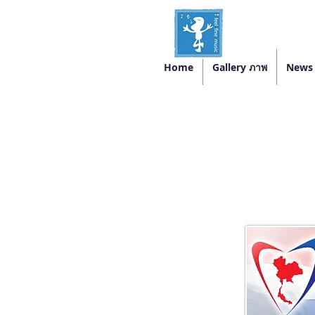
Home
Gallery ภาพ
News 