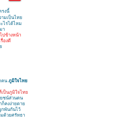
รงนี้
ความเป็นไทย
อะไรได้ไหม
ดมา
ไปข้างหน้า
ื่องดี
ย
ุกคน
ภูมิใจไทย
ที่เป็นภูมิใจไทย
โยชน์ส่วนตน
ากก็คงง่ายดาย
ผูกพันกันไว้
วมด้วยศรัทธา