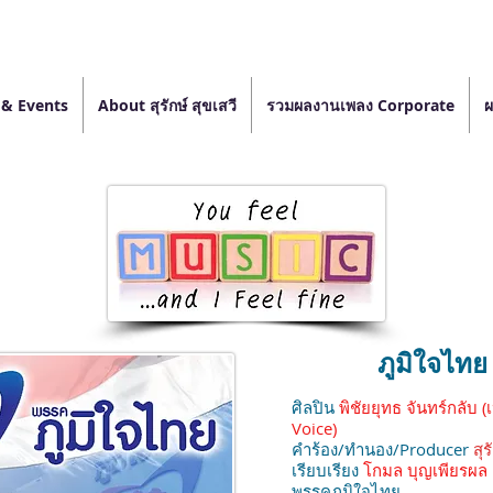
& Events
About สุรักษ์ สุขเสวี
รวมผลงานเพลง Corporate
ผ
ภูมิใจไทย
ศิลปิน
พิชัยยุทธ จันทร์กลับ (
Voice)
คำร้อง/ทำนอง/Producer
สุร
เรียบเรียง
โกมล บุญเพียรผล
พรรคภูมิใจไทย