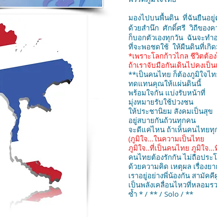
มองไปบนพื้นดิน ที่ฉันยืนอยู่ต
ด้วยสำนึก ศักดิ์ศรี วิถีของ
ก็บอกตัวเองทุกวัน ฉันจะทำ
ที่จะพอชดใช้ ให้ผืนดินที่เกิ
*เพราะโลกก้าวไกล ชีวิตต้อง
ถ้าเราจับมือกันเดินไปคงเป็นเร
**เป็นคนไทย ก็ต้องภูมิใจไท
ทดแทนคุณให้แผ่นดินนี้
พร้อมใจกัน แบ่งรับหน้าที่
มุ่งหมายรับใช้ปวงชน
ให้ประชานิยม สังคมเป็นสุข
อยู่สบายกันถ้วนทุกคน
จะดีแค่ไหน ถ้าเห็นคนไทยท
(ภูมิใจ...ในความเป็นไทย
ภูมิใจ..ที่เป็นคนไทย ภูมิใจ...
คนไทยต้องรักกัน ไม่ถือประ
ด้วยความคิด เหตุผล เรื่องย
เราอยู่อย่างพี่น้องกัน สามัคคี
เป็นพลังเคลื่อนไหวที่หลอมร
ซ้ำ * / ** / Solo / **