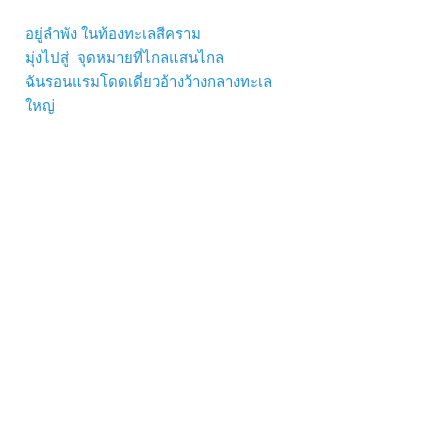
อยู่ลำพัง ในท้องทะเลสีคราม
มุ่งไปสู่ จุดหมายที่ไกลแสนไกล
ฉันรอนแรม
โดดเดี่ยวอ้างว้างกลางทะเล
ใหญ่
ให้รักพาเรือลอยไปสู่เธอ
ฝ่าลมฝน ผ่านพายุร้ายรุนแรง
คลื่นซัดสาด เปียกปอนเหน็บหนาวเท่าไร
ฉันยังอยู่ และเรือชีวิตยังต้องแล่นไป
เพราะฉันจะไปเจอเธออีกครั้ง
ได้ยินไหม เมื่อลมพัดมาบางเบา
รู้หรือเปล่า ว่ามีข่าวสารถึงเธอ
คลื่นลมแรง ยิ่งพาให้ฉันมาใกล้ใกล้เธอ
ไม่ช้าเราคงเจอกันอีกครั้ง
(รู้ไหมว่าฉันกำลังกลับไป)
กลับหน้ารวมผลงานเพลง POP