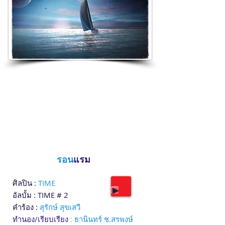
รอน
แรม
ศิลปิน :
TIME
อัลบั้ม : TIME # 2
คำร้อง :
สุรักษ์ สุขเสวี
ทำนอง/เรียบเรียง
:
ธานินทร์ ช.สรพงษ์