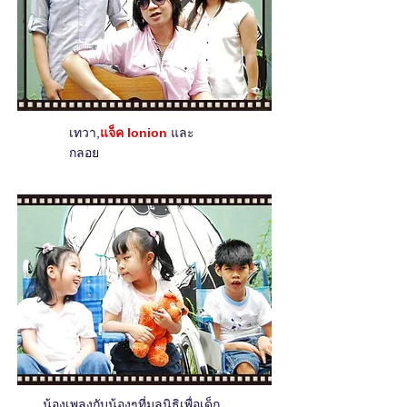
เทวา,
แจ็ค Ionion
และ
กลอย
น้องเพลงกับน้องๆที่มูลนิธิเพื่อเด็ก