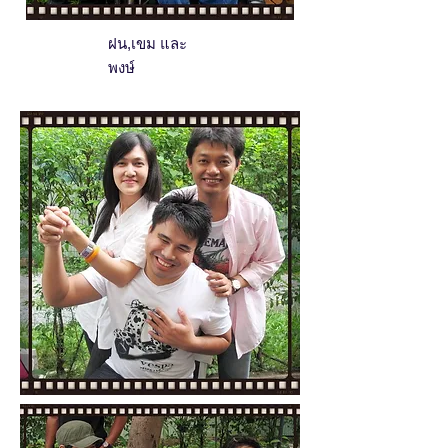
ฝน,เขม และ
พงษ์