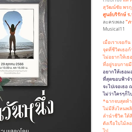
สุวัฒน์ชัย พรก
ศูนย์บริรักษ์ ร
ละครเพลง
"ภ
Musical11
เมื่อเราเจอกัน
จุดที่ชีวิตเธ
ไม่อยากให้เธอ
ที่อยู่รอบกาย
อยากให้เธอมอ
ที่สุดขอบฟ้าจำ
จะไปเจอเธอ ณ 
ไม่ว่าใครๆก็
*ฉากจบสุดท้าย 
ไม่มีสิ่งไหนพล
ลำนำชีวิต ใต้ล
ดังเรือใบไม้
ไป