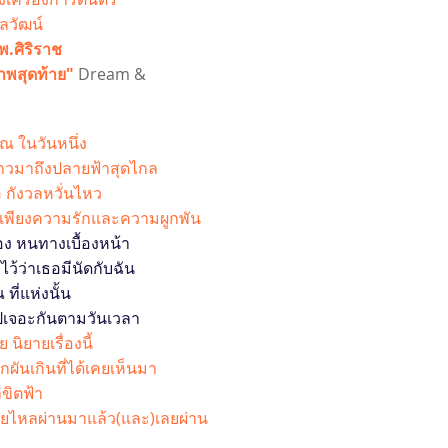
ุลวัฒน์
.พ.ศิริราช
าพสุดท้าย"
Dream &
 ณ ในวันหนึ่ง
อก้าวมาถึงปลายฟ้าสุดไกล
 กังวลหวั่นไหว
มีเพียงความรักและความผูกพัน
ง หนทางเบื้องหน้า
ไว้ว่าเธอมีนัดกับฉัน
ที่แห่งนั้น
ไปเจอะกันตามวันเวลา
นิยายเรื่องนี้
ิกผันเกินที่ได้เคยเห็นมา
ิขิตฟ้า
ลอยไหลผ่านมาแล้ว(และ)เลยผ่าน