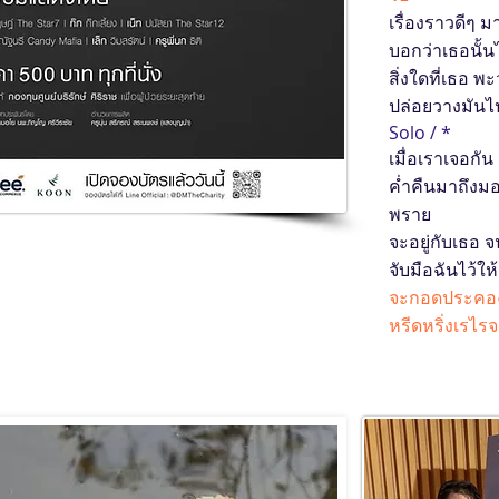
เรื่องราวดีๆ ม
บอกว่าเธอนั้น
สิ่งใดที่เธอ พ
ปล่อยวางมันไป
Solo / *
เมื่อเราเจอกัน
ค่ำคืนมาถึงม
พราย
จะอยู่กับเธอ
จับมือฉันไว้ใ
จะกอดประคอง
หรีดหริ่งเรไร