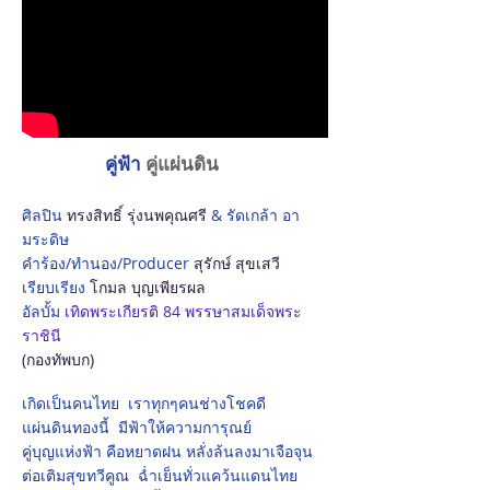
คู่ฟ้า
คู่แผ่นดิน
ศิลปิน
ทรงสิทธิ์ รุ่งนพคุณศรี
& รัดเกล้า อา
มระดิษ
คำร้อง/ทำนอง/Producer
สุรักษ์ สุขเสวี
เรียบเรียง
โกมล บุญเพียรผล
อัลบั้ม
เทิดพระเกียรติ 84 พรรษาสมเด็จพระ
ราชินี
(กองทัพบก)
เกิดเป็นคนไทย เราทุกๆคนช่างโชคดี
แผ่นดินทองนี้ มีฟ้าให้ความการุณย์
คู่บุญแห่งฟ้า คือหยาดฝน
หลั่งล้นลงมาเจือจุน
ต่อเติมสุขทวีคูณ
ฉ่ำเย็นทั่วแ
คว้นแดนไทย