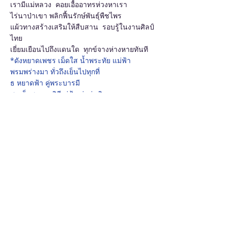
เรามีแม่หลวง คอยเอื้ออาทรห่วงหาเรา
ไร่นาป่าเขา พลิกฟื้นรักษ์พันธุ์พืชไพร
แผ้วทางสร้างเสริมให้สืบสาน รอบรู้ในงานศิลป์
ไทย
เยี่ยมเยือนไปถึงแดนใด ทุกข์จางห่างหายทันที
*ดังหยาดเพชร เม็ดใส น้ำพระทัย แม่ฟ้า
พรมพร่างมา ทั่วถึงเย็นไปทุกที่
ธ หยาดฟ้า คู่พระบารมี
สมเด็จพระราชินี คู่ฟ้า คู่แผ่นดิน
Solo / *
สิ่งที่แม่หลวงมอบให้เรานั้น คือพระปณิธานแน่ว
แน่
เรายังต้องช่วยดูแล และคอยสืบสาน จากนี้
ซ้ำ *