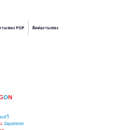
งานเพลง POP
ติดต่องานเพลง
G
O
N
ุขเสวี
ยง
Japanese