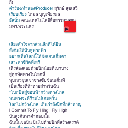
กี้)
คำร้อง/ทำนอง/Producer
สุรักษ์ สุขเสวี
เรียบเรียง
โกมล บุญเพียรผล
อัลบั้ม
คณะเทคโนโลยีสื่อสารมวลชน
มทร.พระนคร
เสียงหัวใจจากส่วนลึกที่ได้ยิน
สั่งฉันให้บินสู่ฟากฟ้า
อยากเห็นโลกนี้ให้ชัดเจนเต็มตา
เสาะหาชีวิตที่เสรี
เหิรล่องลอยด้วยปีกน้อยที่เบาบาง
สู่ทุกทิศทางในโลกนี้
หุบเหวขุนเขาช่างซับซ้อนเต็มที
เป็นเรื่องที่ท้าทายสำหรับฉัน
*โบกบินสู่ขอบฟ้ากว้างทางไกล
หนทางจะดีร้ายไม่เคยหวั่น
โลกไม่กว้างไกล เกินกำลังปีกที่กล้าหาญ
I Commit To Fly Hihg , Fly High
บินสูงค้นหาคำตอบนั้น
ฉันนั้นขอบิน บินไปด้วยปีกที่สร้างสรรค์