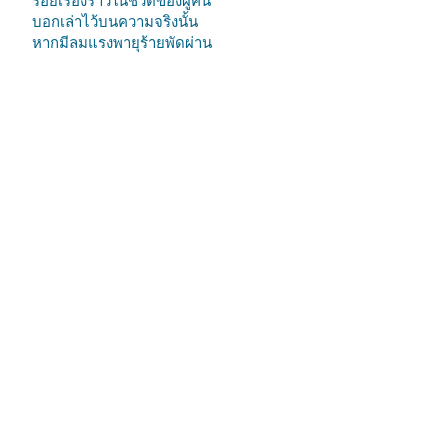
ร้อยเรื่องราวในชีวิตของผู้คน
บอกเล่าไว้บนความจริงนั้น
หากมีลมแรงพายุร้ายพัดผ่าน
ปณิธานฉันมั่นคงไม่เปลี่ยนไป