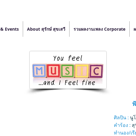
& Events
About สุรักษ์ สุขเสวี
รวมผลงานเพลง Corporate
ผ
ฟ
ศิลปิน :
นู
คำร้อง :
สุ
ทำนอง/เรีย