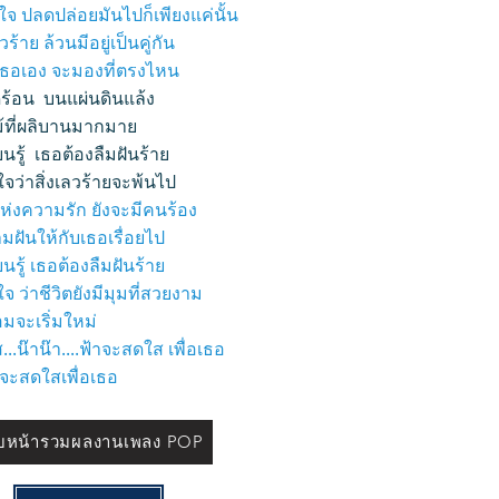
ใจ ปลดปล่อยมันไปก็เพียงแค่นั้น
วร้าย ล้วนมีอยู่เป็นคู่กัน
าเธอเอง จะมองที่ตรงไหน
ดดร้อน บนแผ่นดินแล้ง
ม้ที่ผลิบานมากมาย
ยนรู้ เธอต้องลืมฝันร้าย
ใจว่าสิ่งเลวร้ายจะพ้นไป
่งความรัก ยังจะมีคนร้อง
มฝันให้กับเธอเรื่อยไป
ยนรู้ เธอต้องลืมฝันร้าย
ใจ ว่าชีวิตยังมีมุมที่สวยงาม
มจะเริ่มใหม่
..น๊าน๊า....ฟ้าจะสดใส เพื่อเธอ
าจะสดใสเพื่อเธอ​
ับหน้ารวมผลงานเพลง POP