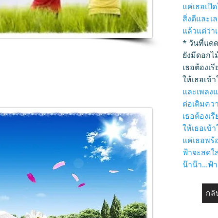
แค่เธอเปิด
สิ่งดีและเล
แล้วแต่ว่
* วันที่แ
ยังมีดอกไ
เธอต้องเรี
ให้เธอเข้า
และเพลงแห
ต่อเติมควา
เธอต้องเรี
ให้เธอเข้า
แค่เธอพร้อ
ฟ้าจะสดใส.
น๊าน๊า...ฟ้
กล