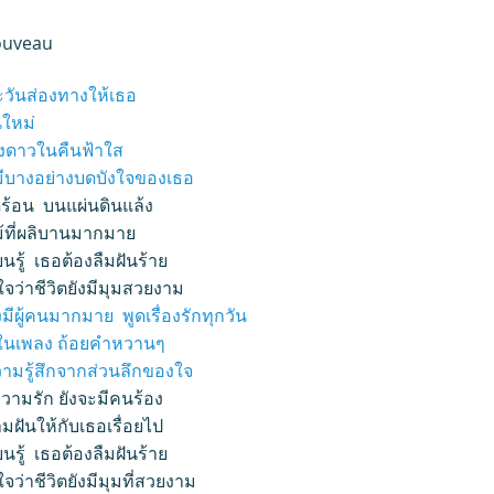
uveau
ะวันส่องทางให้เธอ
นใหม่
วงดาวในคืนฟ้าใส
ีบางอย่างบดบังใจของเธอ
ดดร้อน บนแผ่นดินแล้ง
ม้ที่ผลิบานมากมาย
ยนรู้ เธอต้องลืมฝันร้าย
ใจว่าชีวิตยังมีมุมสวยงาม
งมีผู้คนมากมาย พูดเรื่องรักทุกวัน
งในเพลง ถ้อยคำหวานๆ
วามรู้สึกจากส่วนลึกของใจ
วามรัก ยังจะมีคนร้อง
มฝันให้กับเธอเรื่อยไป
ยนรู้ เธอต้องลืมฝันร้าย
ใจว่าชีวิตยังมีมุมที่สวยงาม