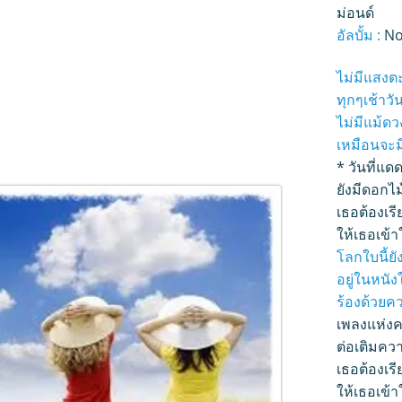
ม่อนด์
อัลบั้ม :
No
ไม่มีแสงต
ทุกๆเช้าวั
ไม่มีแม้ด
เหมือนจะม
* วันที่แ
ยังมีดอกไ
เธอต้องเรี
ให้เธอเข้า
โลกใบนี้ยั
อยู่ในหนั
ร้องด้วยค
เพลงแห่งค
ต่อเติมควา
เธอต้องเรี
ให้เธอเข้า