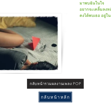
มาพบฉันในใจ
อยากจะเคลิ้มลงหล
คงได้พบเธอ อยู่ใ
กลับหน้ารวมผลงานเพลง POP
กลับหน้าหลัก