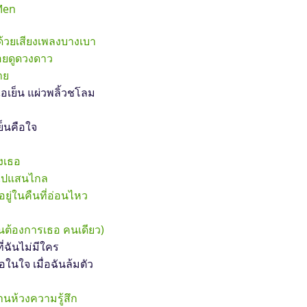
Men
 ด้วยเสียงเพลงบางเบา
อยดูดวงดาว
าย
เย็น แผ่วพลิ้วชโลม
็นคือใจ
ึงเธอ
่างไปแสนไกล
อยู่ในคืนที่อ่อนไหว
ันต้องการเธอ คนเดียว)
ที่ฉันไม่มีใคร
อในใจ เมื่อฉันล้มตัว
านห้วงความรู้สึก