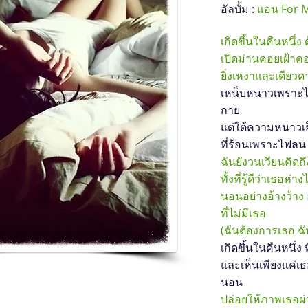
อัลบั้ม :
แอน For 
เกิดขึ้นในคืนหนึ่ง
เปิดม่านคอยเฝ้าค
ยิ่งเหงาและเดียวด
เหน็บหนาวเพราะไอ
กาย
แต่ใต้ความหนาวเย
ที่ร้อนเพราะไฟลน
ฉันยังวนเวียนคิดถ
ทั้งที่รู้ดีว่าเธอห
นอนอย่างอ้างว้าง 
ที่ไม่มีเธอ
(ฉันต้องการเธอ ฉ
เกิดขึ้นในคืนหนึ่ง 
และเห็นเพียงแค่เธ
นอน
ปล่อยให้ภาพเธอผ่