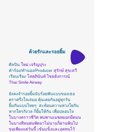
ด้วยรักและรอยยิ้ม
ศิลปิน
ใหม่ เจริญปุระ
คำร้อง/ทำนอง/Producer
สุรักษ์ สุขเสวี
เรียบเรียง
โสตถินันท์ ไชยลังการณ์
Thai Smile Airway
ยังคงจำรอยยิ้มนับร้อยพันแบบของเธอ
ตราตรึงใจเสมอ คุ้นเคยกันอยู่ทุกวัน
ยิ้มกันแบบไทยๆ สะท้อนความห่วงใยกัน
หากใครกังวล ก็ยิ้มให้กัน เพื่อปลอบใจ
ในบางคราวชีวิต พบพานเมฆหมอกมืดมน
ในบางทีลมฝนพัดมาไม่นานก็ผ่านพ้นไป
ขอเพียงแต่วันนี้ เข้มแข็งและอดทนไว้