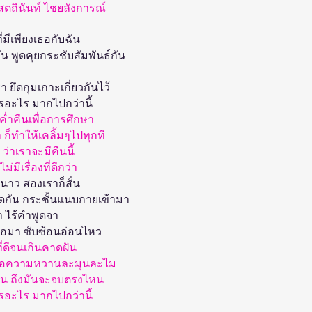
สตถินันท์ ไชยลังการณ์
ที่มีเพียงเธอกับฉัน
กัน พูดคุยกระชับสัมพันธ์กัน
า ยึดกุมเกาะเกี่ยวกันไว้
รอะไร มากไปกว่านี้
 ค่ำคืนเพื่อการศึกษา
า ก็ทำให้เคลิ้มๆไปทุกที
ว่าเราจะมีคืนนี้
ม่มีเรื่องที่ดีกว่า
าว สองเราก็สั่น
ียดกัน กระชั้นแนบกายเข้ามา
ำ ไร้คำพูดจา
ื่อมา ซับซ้อนอ่อนไหว
ที่ดีจนเกินคาดฝัน
 ก็คือความหวานละมุนละไม
นาน ถึงมันจะจบตรงไหน
รอะไร มากไปกว่านี้