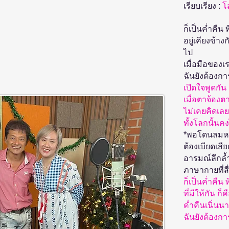
เรียบเรียง :
โ
ก็เป็นค่ำคืน 
อยู่เคียงข้าง
ไป
เมื่อมือของเร
ฉันยังต้องกา
เปิดใจพูดกัน
เมื่อตาจ้องต
ไม่เคยคิดเลย 
ทั้งโลกนั้นคงไ
*พอโดนลมหน
ต้องเบียดเส
อารมณ์ลึกล้
ภาษากายที่ส
ก็เป็นค่ำคืน 
ที่มีให้กัน
ค่ำคืนเนิ่น
ฉันยังต้องกา