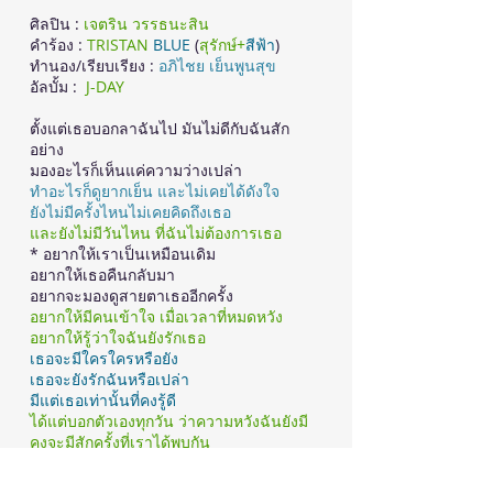
ศิลปิน :
เจตริน วรรธนะสิน
คำร้อง :
TRISTAN
BLUE
(
สุรักษ์+
สีฟ้า
)
ทำนอง/เรียบเรียง :
อภิไชย เย็นพูนสุข
อัลบั้ม :
J-DAY
ตั้งแต่เธอบอกลาฉันไป มันไม่ดีกับฉันสัก
อย่าง
มองอะไรก็เห็นแค่ความว่างเปล่า
ทำอะไรก็ดูยากเย็น และไม่เคยได้ดังใจ
ยังไม่มีครั้งไหนไม่เคยคิดถึงเธอ
และยังไม่มีวันไหน ที่ฉันไม่ต้องการเธอ
* อยากให้เราเป็นเหมือนเดิม
อยากให้เธอคืนกลับมา
อยากจะมองดูสายตาเธออีกครั้ง
อยากให้มีคนเข้าใจ เมื่อเวลาที่หมดหวัง
อยากให้รู้ว่าใจฉันยังรักเธอ
เธอจะมีใครใครหรือยัง
เธอจะยังรักฉันหรือเปล่า
มีแต่เธอเท่านั้นที่คงรู้ดี
ได้แต่บอกตัวเองทุกวัน ว่าความหวังฉันยังมี
คงจะมีสักครั้งที่เราได้พบกัน
แม้จะเป็นความฝันที่มัน ยังไม่เป็นจริง ซ้ำ *
สิ่งที่เคยพลาดพลั้งไปเมื่อก่อน